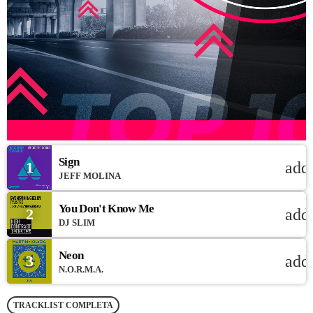
Sign
1
add
JEFF MOLINA
You Don't Know Me
2
add
DJ SLIM
Neon
3
add
N.O.R.M.A.
TRACKLIST COMPLETA