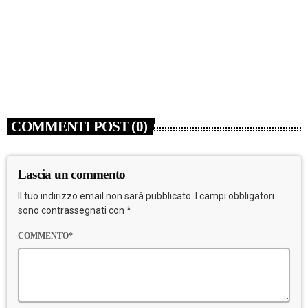
NEWS
Cina, in aumento dell’11,3% i ricavi dell’industria
pubblicitaria
today
7 AGOSTO 2026
COMMENTI POST (0)
Lascia un commento
Il tuo indirizzo email non sarà pubblicato. I campi obbligatori
sono contrassegnati con *
COMMENTO*