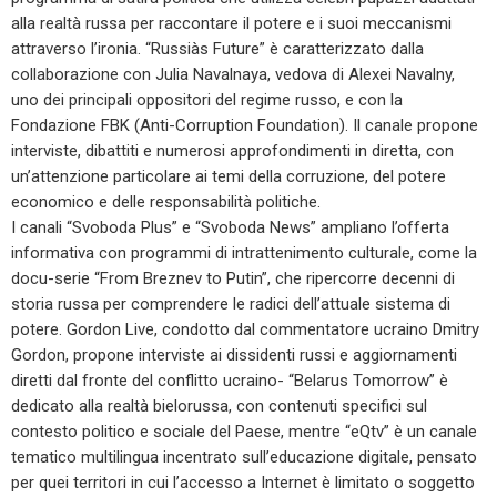
alla realtà russa per raccontare il potere e i suoi meccanismi
attraverso l’ironia. “Russiàs Future” è caratterizzato dalla
collaborazione con Julia Navalnaya, vedova di Alexei Navalny,
uno dei principali oppositori del regime russo, e con la
Fondazione FBK (Anti-Corruption Foundation). Il canale propone
interviste, dibattiti e numerosi approfondimenti in diretta, con
un’attenzione particolare ai temi della corruzione, del potere
economico e delle responsabilità politiche.
I canali “Svoboda Plus” e “Svoboda News” ampliano l’offerta
informativa con programmi di intrattenimento culturale, come la
docu-serie “From Breznev to Putin”, che ripercorre decenni di
storia russa per comprendere le radici dell’attuale sistema di
potere. Gordon Live, condotto dal commentatore ucraino Dmitry
Gordon, propone interviste ai dissidenti russi e aggiornamenti
diretti dal fronte del conflitto ucraino- “Belarus Tomorrow” è
dedicato alla realtà bielorussa, con contenuti specifici sul
contesto politico e sociale del Paese, mentre “eQtv” è un canale
tematico multilingua incentrato sull’educazione digitale, pensato
per quei territori in cui l’accesso a Internet è limitato o soggetto