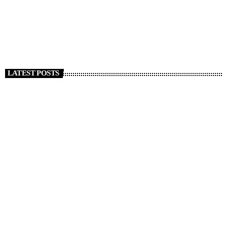
morti. Tajani “Italiani coinvolti”
today
1 GENNAIO 2026
127
LATEST POSTS