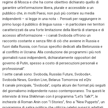
regime di Mosca e che ha come obiettivo dichiarato quello di
garantire un’informazione libera, plurale e accessibile a un
pubblico che, in molti Paesi, non può più contare su media
indipendenti – si legge in una nota -. Pensati per raggiungere in
primo luogo il pubblico di lingua russa – in particolare nei territori
caratterizzati da una forte limitazione della libertà di stampa e di
accesso all’informazione – i canali Svoboda offrono un
racconto costante e senza filtri di ciò che avviene in Russia e
fuori dalla Russia, con focus specifici dedicati alla Bielorussia e
al conflitto in Ucraina. Alla conduzione dei programmi i più noti
giornalisti russi indipendenti, dichiaratamente oppositori del
governo di Putin, spesso a costo di persecuzioni personali e
professionali”.
I sette canali sono: Svoboda, Russiàs Future, Svoboda+,
Svoboda News, Gordon Live, Belarus Tomorrow ed eQtv.
Il canale principale, “Svoboda”, ospita alcuni dei format più seguiti
del giornalismo indipendente russo contemporaneo. Tra questi le
interviste di Irina Shikhman con il programma “Let’s Talk?”, le
inchieste di Roman Anin con “I Stories”, fino a “New Puppets”, un
programma di satira politica che utilizza celebri pupazzi adattati