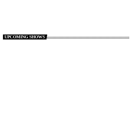
8:00 AM - 11:00 AM
Hipster Morning
UPCOMING SHOWS