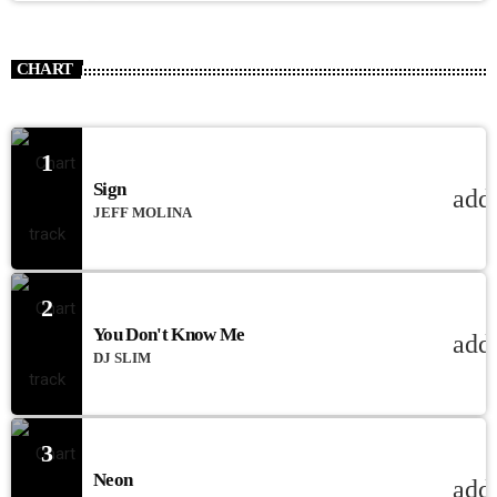
CHART
1
Sign
add
JEFF MOLINA
2
You Don't Know Me
add
DJ SLIM
3
Neon
add