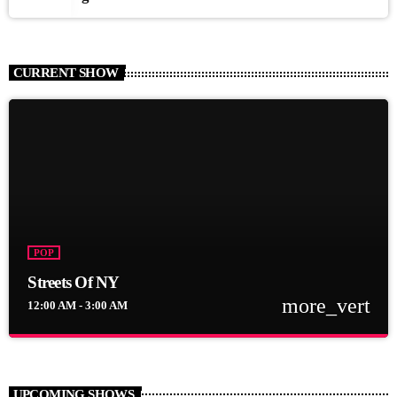
CURRENT SHOW
POP
Streets Of NY
more_vert
12:00 AM - 3:00 AM
close
Streets Of NY
Presented by Jerome Blues
UPCOMING SHOWS