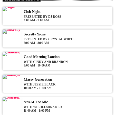
For every Show page the timetable is auomatically generated
from the schedule, and you can set automatic carousels of
Club Night
Podcasts, Articles and Charts by simply choosing a category.
PRESENTED BY DJ ROSS
3:00 AM - 7:00 AM
Curabitur id lacus felis. Sed justo mauris, auctor eget tellus nec,
pellentesque varius mauris. Sed eu congue nulla, et tincidunt
justo. Aliquam semper faucibus odio id varius. Suspendisse
Secretly Yours
varius laoreet sodales.
PRESENTED BY CRYSTAL WHITE
7:00 AM - 8:00 AM
Good Morning London
WITH CINDY AND BRANDON
8:00 AM - 10:00 AM
Classy Generation
WITH JESSIE BLACK
10:00 AM - 11:00 AM
Sins At The Mic
WITH WILHELMINA RED
11:00 AM - 1:00 PM