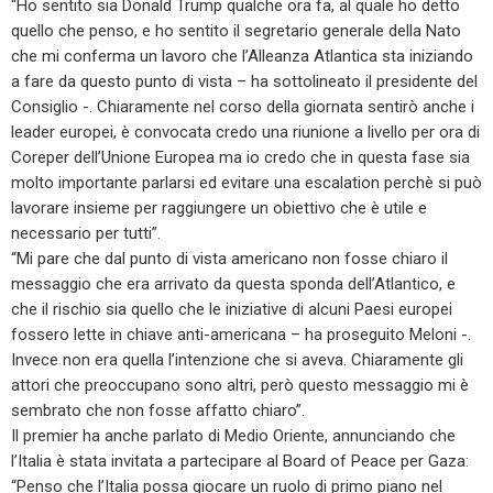
“Ho sentito sia Donald Trump qualche ora fa, al quale ho detto
quello che penso, e ho sentito il segretario generale della Nato
che mi conferma un lavoro che l’Alleanza Atlantica sta iniziando
a fare da questo punto di vista – ha sottolineato il presidente del
Consiglio -. Chiaramente nel corso della giornata sentirò anche i
leader europei, è convocata credo una riunione a livello per ora di
Coreper dell’Unione Europea ma io credo che in questa fase sia
molto importante parlarsi ed evitare una escalation perchè si può
lavorare insieme per raggiungere un obiettivo che è utile e
necessario per tutti”.
“Mi pare che dal punto di vista americano non fosse chiaro il
messaggio che era arrivato da questa sponda dell’Atlantico, e
che il rischio sia quello che le iniziative di alcuni Paesi europei
fossero lette in chiave anti-americana – ha proseguito Meloni -.
Invece non era quella l’intenzione che si aveva. Chiaramente gli
attori che preoccupano sono altri, però questo messaggio mi è
sembrato che non fosse affatto chiaro”.
Il premier ha anche parlato di Medio Oriente, annunciando che
l’Italia è stata invitata a partecipare al Board of Peace per Gaza:
“Penso che l’Italia possa giocare un ruolo di primo piano nel