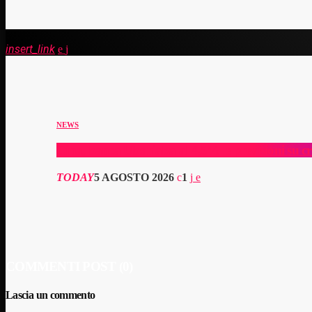
insert_link
NEWS
Cina, banca Ubs rialza al 4,5% le previsioni su c
TODAY
5 AGOSTO 2026
1
COMMENTI POST (0)
Lascia un commento