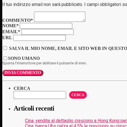
Il tuo indirizzo email non sarà pubblicato. I campi obbligatori 
COMMENTO*
NOME*
EMAIL*
URL
SALVA IL MIO NOME, EMAIL E SITO WEB IN QUES
SONO UMANO
Spunta l'interruttore per abilitare il pulsante di invio.
CERCA
CERCA
Articoli recenti
Cina, vendite al dettaglio crescono a Hong Kong pe
Cina, banca Ubs rialza al 4,5% le previsioni su cresc