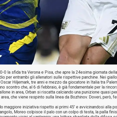
-0 la sfida tra Verona e Pisa, che apre la 24esima giornata della 
 per entrambi gli allenatori sulle rispettive panchine. Nei gial
 Oscar Hiljemark, tre anni e mezzo da giocatore in Italia tra Pale
i uno scontro che, al 6 di febbraio, è già fondamentale per la rinc
allone in area, Orban si riscatta calciando una punizione quasi pe
n area, che viene respinto sulla linea da Bozhinov. Doveri, però, f
ndo maggiore iniziativa rispetto ai primi 45′ e avvicinandosi alla 
ngolo, Moreo colpisce il palo con un colpo di testa, la palla finisc
uovamente vicini al vantaggio: una lettura sbagliata della difesa s