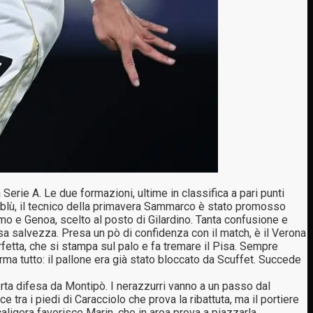
Serie A. Le due formazioni, ultime in classifica a pari punti
loblù, il tecnico della primavera Sammarco è stato promosso
rmo e Genoa, scelto al posto di Gilardino. Tanta confusione e
orsa salvezza. Presa un pò di confidenza con il match, è il Verona
rfetta, che si stampa sul palo e fa tremare il Pisa. Sempre
erma tutto: il pallone era già stato bloccato da Scuffet. Succede
porta difesa da Montipò. I nerazzurri vanno a un passo dal
e tra i piedi di Caracciolo che prova la ribattuta, ma il portiere
caligera favorisce Marin, che in area prova a piazzarla