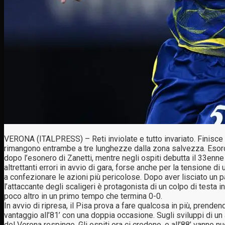
VERONA (ITALPRESS) – Reti inviolate e tutto invariato. Finisce 0
rimangono entrambe a tre lunghezze dalla zona salvezza. Esordio
dopo l’esonero di Zanetti, mentre negli ospiti debutta il 33enne
altrettanti errori in avvio di gara, forse anche per la tensione d
a confezionare le azioni più pericolose. Dopo aver lisciato un p
l’attaccante degli scaligeri è protagonista di un colpo di testa i
poco altro in un primo tempo che termina 0-0.
In avvio di ripresa, il Pisa prova a fare qualcosa in più, prende
vantaggio all’81’ con una doppia occasione. Sugli sviluppi di un a
del Verona respinge. Gli ospiti ora ci credono, e all’88’ vanno n