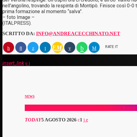
nell’angolino, trovando la respinta di Montipò. Finisce così 0-0 
prima formazione al momento “salva”.
– foto Image –
(ITALPRESS).
SCRITTO DA:
INFO@ANDREACECCHINATO.NET
EMAIL
RATE IT
insert_link
NEWS
Cina, vendite al dettaglio crescono a Hong Kong 
TODAY
5 AGOSTO 2026
1