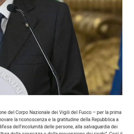
ne del Corpo Nazionale dei Vigili del Fuoco – per la prima
nnovare la riconoscenza e la gratitudine della Repubblica a
ifesa dell’incolumità delle persone, alla salvaguardia dei
tura della sicurezza e della prevenzione dei rischi”. Così il