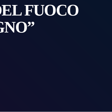
 DEL FUOCO
GNO”