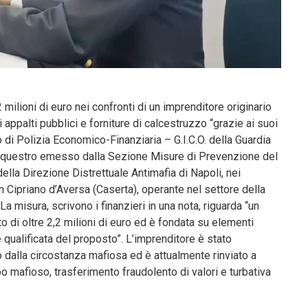
lioni di euro nei confronti di un imprenditore originario
appalti pubblici e forniture di calcestruzzo “grazie ai suoi
o di Polizia Economico-Finanziaria – G.I.C.O. della Guardia
sequestro emesso dalla Sezione Misure di Prevenzione del
ella Direzione Distrettuale Antimafia di Napoli, nei
n Cipriano d’Aversa (Caserta), operante nel settore della
 La misura, scrivono i finanzieri in una nota, riguarda “un
o di oltre 2,2 milioni di euro ed è fondata su elementi
e qualificata del proposto”. L’imprenditore è stato
o dalla circostanza mafiosa ed è attualmente rinviato a
o mafioso, trasferimento fraudolento di valori e turbativa