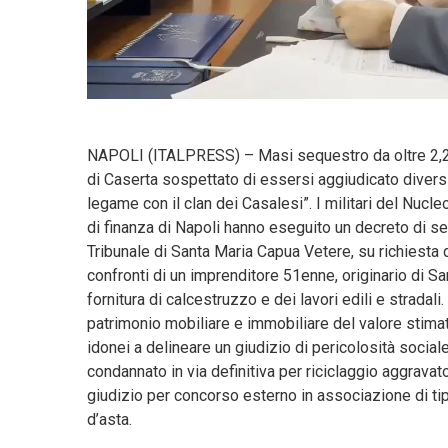
NAPOLI (ITALPRESS) – Masi sequestro da oltre 2,2 mi
di Caserta sospettato di essersi aggiudicato diversi 
legame con il clan dei Casalesi”. I militari del Nucle
di finanza di Napoli hanno eseguito un decreto di 
Tribunale di Santa Maria Capua Vetere, su richiesta d
confronti di un imprenditore 51enne, originario di Sa
fornitura di calcestruzzo e dei lavori edili e stradali.
patrimonio mobiliare e immobiliare del valore stimat
idonei a delineare un giudizio di pericolosità social
condannato in via definitiva per riciclaggio aggravat
giudizio per concorso esterno in associazione di tip
d’asta.