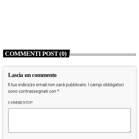
Argento Barnabà dalle grandi altezze agli Europei,
bis azzurro dopo Cosetti
today
8 AGOSTO 2026
1
COMMENTI POST (0)
Lascia un commento
Il tuo indirizzo email non sarà pubblicato. I campi obbligatori
sono contrassegnati con *
COMMENTO*