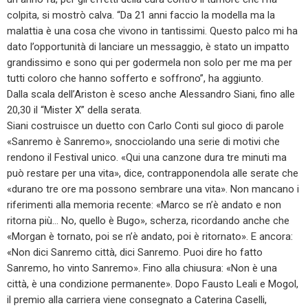
colpita, si mostrò calva. “Da 21 anni faccio la modella ma la
malattia è una cosa che vivono in tantissimi. Questo palco mi ha
dato l’opportunità di lanciare un messaggio, è stato un impatto
grandissimo e sono qui per godermela non solo per me ma per
tutti coloro che hanno sofferto e soffrono”, ha aggiunto.
Dalla scala dell’Ariston è sceso anche Alessandro Siani, fino alle
20,30 il “Mister X” della serata.
Siani costruisce un duetto con Carlo Conti sul gioco di parole
«Sanremo è Sanremo», snocciolando una serie di motivi che
rendono il Festival unico. «Qui una canzone dura tre minuti ma
può restare per una vita», dice, contrapponendola alle serate che
«durano tre ore ma possono sembrare una vita». Non mancano i
riferimenti alla memoria recente: «Marco se n’è andato e non
ritorna più… No, quello è Bugo», scherza, ricordando anche che
«Morgan è tornato, poi se n’è andato, poi è ritornato». E ancora:
«Non dici Sanremo città, dici Sanremo. Puoi dire ho fatto
Sanremo, ho vinto Sanremo». Fino alla chiusura: «Non è una
città, è una condizione permanente». Dopo Fausto Leali e Mogol,
il premio alla carriera viene consegnato a Caterina Caselli,