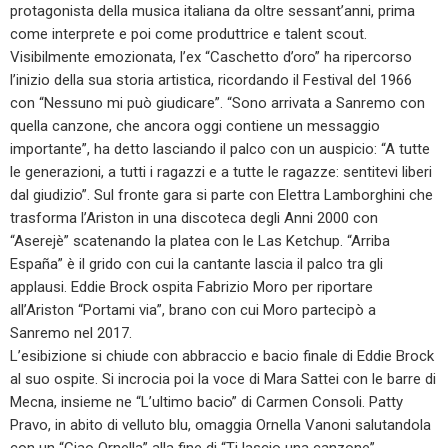
protagonista della musica italiana da oltre sessant’anni, prima
come interprete e poi come produttrice e talent scout.
Visibilmente emozionata, l’ex “Caschetto d’oro” ha ripercorso
l’inizio della sua storia artistica, ricordando il Festival del 1966
con “Nessuno mi può giudicare”. “Sono arrivata a Sanremo con
quella canzone, che ancora oggi contiene un messaggio
importante”, ha detto lasciando il palco con un auspicio: “A tutte
le generazioni, a tutti i ragazzi e a tutte le ragazze: sentitevi liberi
dal giudizio”. Sul fronte gara si parte con Elettra Lamborghini che
trasforma l’Ariston in una discoteca degli Anni 2000 con
“Aserejè” scatenando la platea con le Las Ketchup. “Arriba
España” è il grido con cui la cantante lascia il palco tra gli
applausi. Eddie Brock ospita Fabrizio Moro per riportare
all’Ariston “Portami via”, brano con cui Moro partecipò a
Sanremo nel 2017.
L’esibizione si chiude con abbraccio e bacio finale di Eddie Brock
al suo ospite. Si incrocia poi la voce di Mara Sattei con le barre di
Mecna, insieme ne “L’ultimo bacio” di Carmen Consoli. Patty
Pravo, in abito di velluto blu, omaggia Ornella Vanoni salutandola