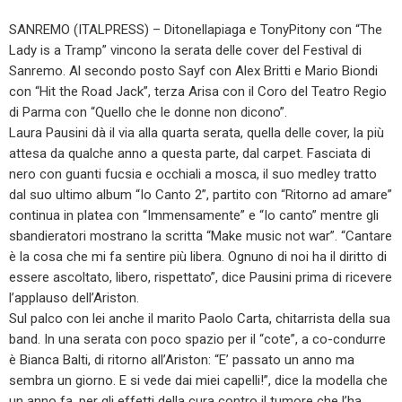
SANREMO (ITALPRESS) – Ditonellapiaga e TonyPitony con “The
Lady is a Tramp” vincono la serata delle cover del Festival di
Sanremo. Al secondo posto Sayf con Alex Britti e Mario Biondi
con “Hit the Road Jack”, terza Arisa con il Coro del Teatro Regio
di Parma con “Quello che le donne non dicono”.
Laura Pausini dà il via alla quarta serata, quella delle cover, la più
attesa da qualche anno a questa parte, dal carpet. Fasciata di
nero con guanti fucsia e occhiali a mosca, il suo medley tratto
dal suo ultimo album “Io Canto 2”, partito con “Ritorno ad amare”
continua in platea con “Immensamente” e “Io canto” mentre gli
sbandieratori mostrano la scritta “Make music not war”. “Cantare
è la cosa che mi fa sentire più libera. Ognuno di noi ha il diritto di
essere ascoltato, libero, rispettato”, dice Pausini prima di ricevere
l’applauso dell’Ariston.
Sul palco con lei anche il marito Paolo Carta, chitarrista della sua
band. In una serata con poco spazio per il “cote”, a co-condurre
è Bianca Balti, di ritorno all’Ariston: “E’ passato un anno ma
sembra un giorno. E si vede dai miei capelli!”, dice la modella che
un anno fa, per gli effetti della cura contro il tumore che l’ha