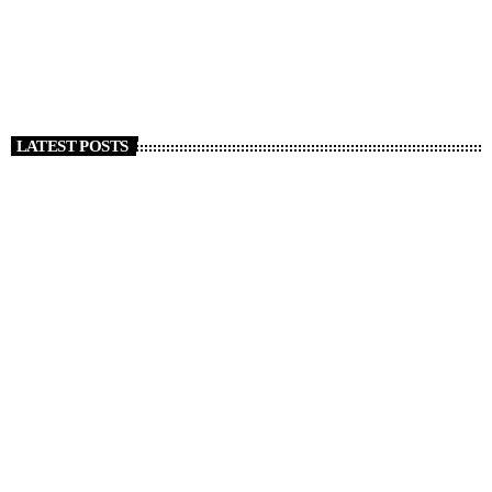
morti. Tajani “Italiani coinvolti”
today
1 GENNAIO 2026
127
LATEST POSTS