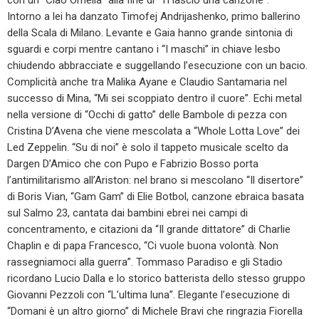
con un “Ciao Ornella” alla fine di “Ti lascio una canzone”.
Intorno a lei ha danzato Timofej Andrijashenko, primo ballerino
della Scala di Milano. Levante e Gaia hanno grande sintonia di
sguardi e corpi mentre cantano i “I maschi” in chiave lesbo
chiudendo abbracciate e suggellando l’esecuzione con un bacio.
Complicità anche tra Malika Ayane e Claudio Santamaria nel
successo di Mina, “Mi sei scoppiato dentro il cuore”. Echi metal
nella versione di “Occhi di gatto” delle Bambole di pezza con
Cristina D’Avena che viene mescolata a “Whole Lotta Love” dei
Led Zeppelin. “Su di noi” è solo il tappeto musicale scelto da
Dargen D’Amico che con Pupo e Fabrizio Bosso porta
l’antimilitarismo all’Ariston: nel brano si mescolano “Il disertore”
di Boris Vian, “Gam Gam” di Elie Botbol, canzone ebraica basata
sul Salmo 23, cantata dai bambini ebrei nei campi di
concentramento, e citazioni da “Il grande dittatore” di Charlie
Chaplin e di papa Francesco, “Ci vuole buona volontà. Non
rassegniamoci alla guerra”. Tommaso Paradiso e gli Stadio
ricordano Lucio Dalla e lo storico batterista dello stesso gruppo
Giovanni Pezzoli con “L’ultima luna”. Elegante l’esecuzione di
“Domani è un altro giorno” di Michele Bravi che ringrazia Fiorella