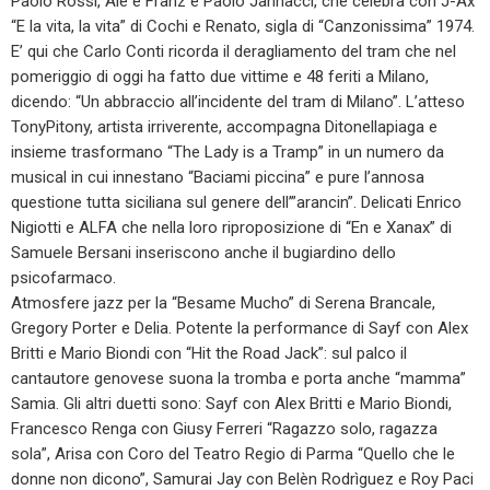
Paolo Rossi, Ale e Franz e Paolo Jannacci, che celebra con J-Ax
“E la vita, la vita” di Cochi e Renato, sigla di “Canzonissima” 1974.
E’ qui che Carlo Conti ricorda il deragliamento del tram che nel
pomeriggio di oggi ha fatto due vittime e 48 feriti a Milano,
dicendo: “Un abbraccio all’incidente del tram di Milano”. L’atteso
TonyPitony, artista irriverente, accompagna Ditonellapiaga e
insieme trasformano “The Lady is a Tramp” in un numero da
musical in cui innestano “Baciami piccina” e pure l’annosa
questione tutta siciliana sul genere dell’”arancin”. Delicati Enrico
Nigiotti e ALFA che nella loro riproposizione di “En e Xanax” di
Samuele Bersani inseriscono anche il bugiardino dello
psicofarmaco.
Atmosfere jazz per la “Besame Mucho” di Serena Brancale,
Gregory Porter e Delia. Potente la performance di Sayf con Alex
Britti e Mario Biondi con “Hit the Road Jack”: sul palco il
cantautore genovese suona la tromba e porta anche “mamma”
Samia. Gli altri duetti sono: Sayf con Alex Britti e Mario Biondi,
Francesco Renga con Giusy Ferreri “Ragazzo solo, ragazza
sola”, Arisa con Coro del Teatro Regio di Parma “Quello che le
donne non dicono”, Samurai Jay con Belèn Rodrìguez e Roy Paci