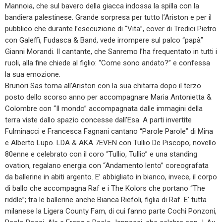
Mannoia, che sul bavero della giacca indossa la spilla con la
bandiera palestinese. Grande sorpresa per tutto l’Ariston e per il
pubblico che durante l’esecuzione di “Vita”, cover di Tredici Pietro
con Galeffi, Fudasca & Band, vede irrompere sul palco “papà”
Gianni Morandi. Il cantante, che Sanremo l’ha frequentato in tutti i
ruoli, alla fine chiede al figlio: “Come sono andato?” e confessa
la sua emozione.
Brunori Sas torna all’Ariston con la sua chitarra dopo il terzo
posto dello scorso anno per accompagnare Maria Antonietta &
Colombre con “Il mondo” accompagnata dalle immagini della
terra viste dallo spazio concesse dall’Esa. A parti invertite
Fulminacci e Francesca Fagnani cantano “Parole Parole” di Mina
e Alberto Lupo. LDA & AKA 7EVEN con Tullio De Piscopo, novello
80enne e celebrato con il coro “Tullio, Tullio” e una standing
ovation, regalano energia con “Andamento lento” coreografata
da ballerine in abiti argento. E’ abbigliato in bianco, invece, il corpo
di ballo che accompagna Raf e i The Kolors che portano “The
riddle”; tra le ballerine anche Bianca Riefoli, figlia di Raf. E’ tutta
milanese la Ligera County Fam, di cui fanno parte Cochi Ponzoni,