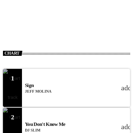
CHART
1
Sign
add
JEFF MOLINA
2
You Don't Know Me
add
DJ SLIM