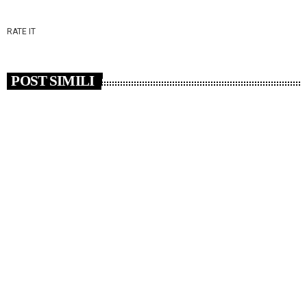
RATE IT
POST SIMILI
insert_link