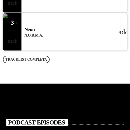
3
Neon
add
N.O.R.M.A.
TRACKLIST COMPLETA
PODCAST EPISODES