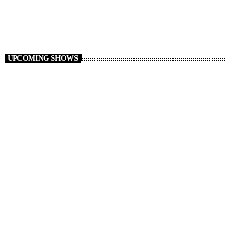
12:00 PM - 5:00 PM
Polybius Radio Show
UPCOMING SHOWS