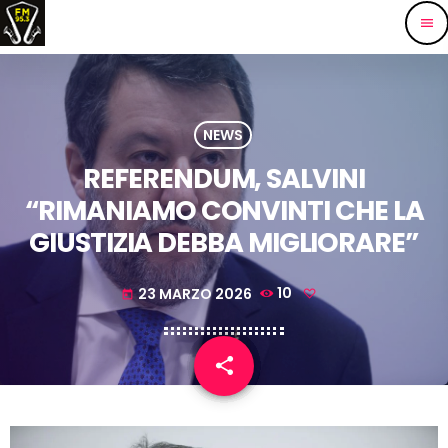
menu
NEWS
REFERENDUM, SALVINI
“RIMANIAMO CONVINTI CHE LA
GIUSTIZIA DEBBA MIGLIORARE”
23 MARZO 2026
10
today
share
email