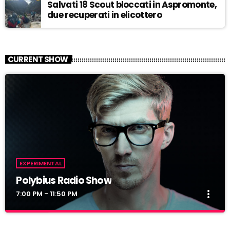
Salvati 18 Scout bloccati in Aspromonte,
due recuperati in elicottero
CURRENT SHOW
EXPERIMENTAL
Polybius Radio Show
more_vert
7:00 PM - 11:50 PM
Polybius Radio Show
close