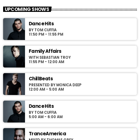
With Richie T. B.
UPCOMING SHOWS
For every Show page the timetable is auomatically generated
Dance Hits
from the schedule, and you can set automatic carousels of
BY TOM CUFFIA
Podcasts, Articles and Charts by simply choosing a category.
11:50 PM - 11:55 PM
Curabitur id lacus felis. Sed justo mauris, auctor eget tellus nec,
pellentesque varius mauris. Sed eu congue nulla, et tincidunt
justo. Aliquam semper faucibus odio id varius. Suspendisse
Family Affairs
varius laoreet sodales.
WITH SEBASTIAN TROY
11:55 PM - 12:00 AM
ChillBeats
PRESENTED BY MONICA DEEP
12:00 AM - 5:00 AM
Dance Hits
BY TOM CUFFIA
5:00 AM - 6:00 AM
TranceAmerica