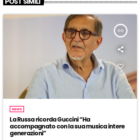
POST SIMILI
insert_link
NEWS
La Russa ricorda Guccini “Ha
accompagnato con la sua musica intere
generazioni”