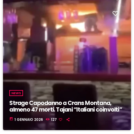
NEWS
Strage Capodanno a Crans Montana,
almeno 47 morti. Tajani “Italiani coinvolti”
today
1 GENNAIO 2026
127