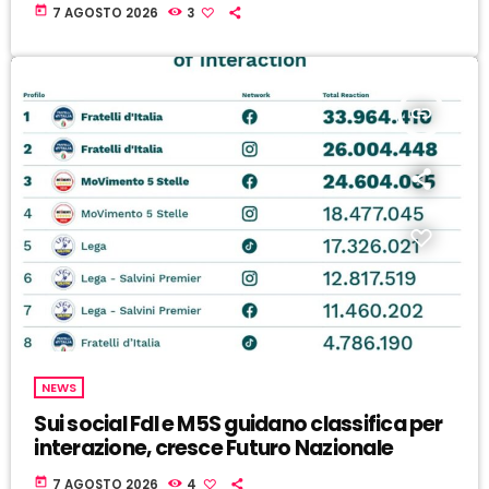
today
7 AGOSTO 2026
3
insert_link
NEWS
Sui social FdI e M5S guidano classifica per
interazione, cresce Futuro Nazionale
today
7 AGOSTO 2026
4