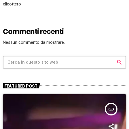
elicottero
Commenti recenti
Nessun commento da mostrare.
search
FEATURED POST
insert_link