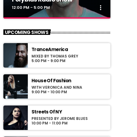
more_vert
12:00 PM - 5:00 PM
close
Polybius Radio Show
UPCOMING SHOWS
With Richie T. B.
TranceAmerica
For every Show page the timetable is
MIXED BY THOMAS GREY
auomatically generated from the schedule,
5:00 PM - 9:00 PM
and you can set automatic carousels of
Podcasts, Articles and Charts by simply
choosing a category. Curabitur id lacus felis.
House Of Fashion
Sed justo mauris, auctor eget tellus nec,
WITH VERONICA AND NINA
pellentesque varius mauris. Sed eu congue
9:00 PM - 10:00 PM
nulla, et tincidunt justo. Aliquam semper
faucibus odio id varius. Suspendisse varius
laoreet sodales.
Streets Of NY
PRESENTED BY JEROME BLUES
10:00 PM - 11:00 PM