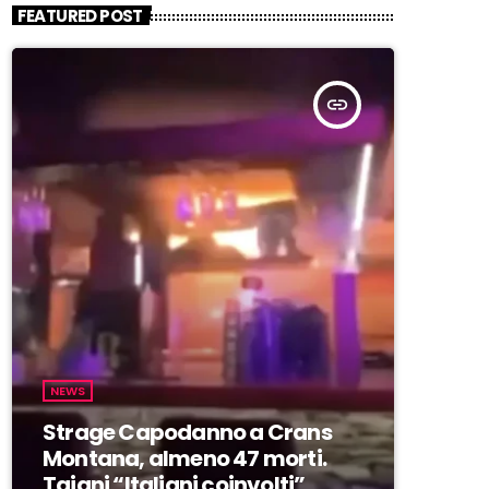
FEATURED POST
insert_link
NEWS
Strage Capodanno a Crans
Montana, almeno 47 morti.
Tajani “Italiani coinvolti”