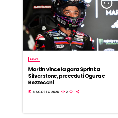
insert_link
NEWS
Martin vince la gara Sprint a
Silverstone, preceduti Ogura e
Bezzecchi
8 AGOSTO 2026
2
today