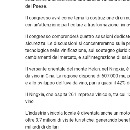
del Paese.
Il congresso avrà come tema la costruzione di un nuo
con un’attenzione particolare a trasformazione, innov
Il congresso comprenderà quattro sessioni dedicate a 
sicurezza. Le discussioni si concentreranno sulla pr
tecnologica nella vinificazione, sul sostegno giuridi
cambiamenti del mercato, e sull’integrazione di salut
Il versante orientale del monte Helan, nel Ningxia, è
da vino in Cina. La regione dispone di 607.000 mu, par
e allo sviluppo dell’uva da vino, pari a quasi il 42% d
Il Ningxia, che ospita 261 imprese vinicole, tra cui 1
vino.
L’industria vinicola locale è diventata anche un moto
oltre 3,7 milioni di visite turistiche, generando benef
miliardi di dollari.