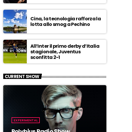
Cina, la tecnologia rafforza la
lotta allo smog a Pechino
All’Inter il primo derby d’Italia
stagionale, Juventus
sconfitta 2-1
CURRENT SHOW
EXPERIMENTAL
Polybius Radio Show