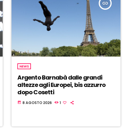
insert_link
NEWS
Argento Barnabà dalle grandi
altezze agli Europei, bis azzurro
dopo Cosetti
8 AGOSTO 2026
1
today