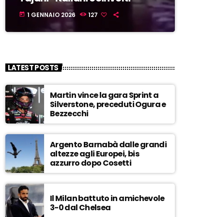
1 GENNAIO 2026
127
today
LATEST POSTS
Martin vince la gara Sprint a
Silverstone, preceduti Ogura e
Bezzecchi
Argento Barnabà dalle grandi
altezze agli Europei, bis
azzurro dopo Cosetti
Il Milan battuto in amichevole
3-0 dal Chelsea