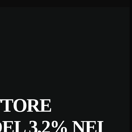
TTORE
L 3,2% NEI