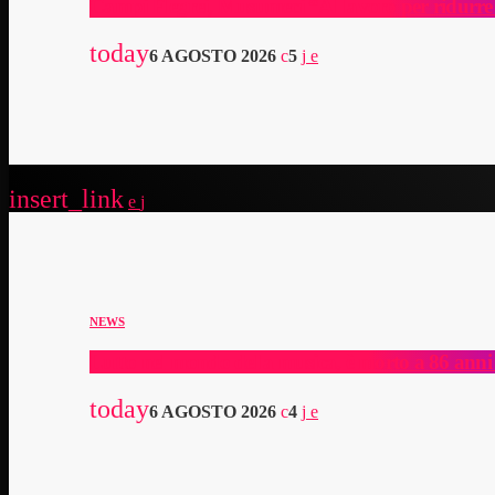
Campi Flegrei, Musumeci “Al lavoro per ridurre l
today
6 AGOSTO 2026
5
insert_link
NEWS
Lutto nel mondo della musica, è morto a 86 anni
today
6 AGOSTO 2026
4