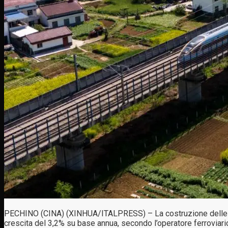
PECHINO (CINA) (XINHUA/ITALPRESS) – La costruzione delle ferro
crescita del 3,2% su base annua, secondo l’operatore ferroviar