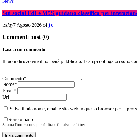
News
Sui social FdI e M5S guidano classifica per interazion
today
7 Agosto 2026
4
Commenti post (0)
Lascia un commento
Il tuo indirizzo email non sarà pubblicato. I campi obbligatori sono co
Commento*
Nome*
Email*
Url
Salva il mio nome, email e sito web in questo browser per la pro
Sono umano
Spunta l'interruttore per abilitare il pulsante di invio.