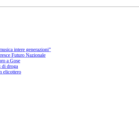
usica intere generazioni”
 cresce Futuro Nazionale
oro a Gose
 di droga
 elicottero