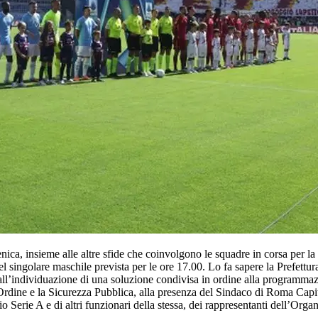
, insieme alle altre sfide che coinvolgono le squadre in corsa per l
el singolare maschile prevista per le ore 17.00. Lo fa sapere la Prefettu
 all’individuazione di una soluzione condivisa in ordine alla programma
 l’Ordine e la Sicurezza Pubblica, alla presenza del Sindaco di Roma Ca
 Serie A e di altri funzionari della stessa, dei rappresentanti dell’Orga