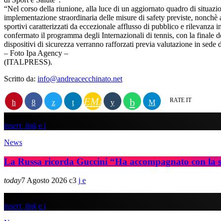
“Nel corso della riunione, alla luce di un aggiornato quadro di situaz
implementazione straordinaria delle misure di safety previste, nonchè 
sportivi caratterizzati da eccezionale afflusso di pubblico e rilevanza
confermato il programma degli Internazionali di tennis, con la finale d
dispositivi di sicurezza verranno rafforzati previa valutazione in sede
– Foto Ipa Agency –
(ITALPRESS).
Scritto da:
info@andreacecchinato.net
EMAIL
RATE IT
insert_link
News
La Russa ricorda Guccini “Ha accompagnato con la s
today
7 Agosto 2026
3
insert_link