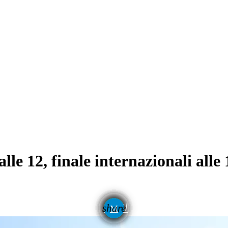
e 12, finale internazionali alle 
email
share