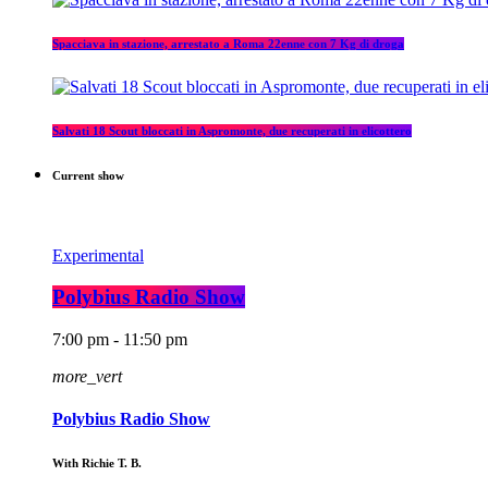
Spacciava in stazione, arrestato a Roma 22enne con 7 Kg di droga
Salvati 18 Scout bloccati in Aspromonte, due recuperati in elicottero
Current show
Experimental
Polybius Radio Show
7:00 pm - 11:50 pm
more_vert
Polybius Radio Show
With Richie T. B.