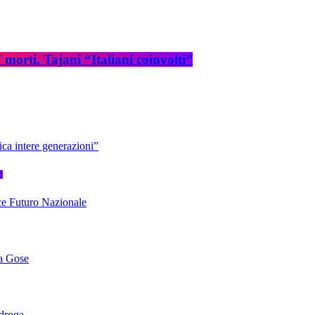
rti. Tajani “Italiani coinvolti”
”