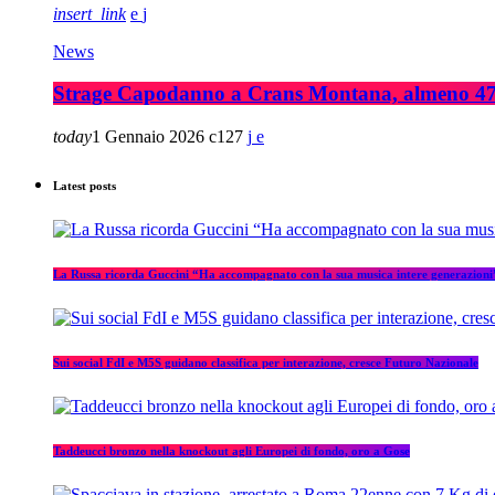
insert_link
News
Strage Capodanno a Crans Montana, almeno 47 mo
today
1 Gennaio 2026
127
Latest posts
La Russa ricorda Guccini “Ha accompagnato con la sua musica intere generazioni
Sui social FdI e M5S guidano classifica per interazione, cresce Futuro Nazionale
Taddeucci bronzo nella knockout agli Europei di fondo, oro a Gose