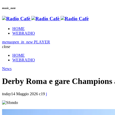
music_note
HOME
WEBRADIO
menu
open_in_new
PLAYER
close
HOME
WEBRADIO
News
Derby Roma e gare Champions all
today
14 Maggio 2026
19