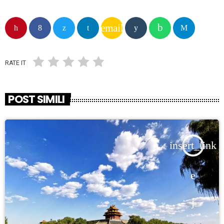
email
RATE IT
POST SIMILI
insert_link