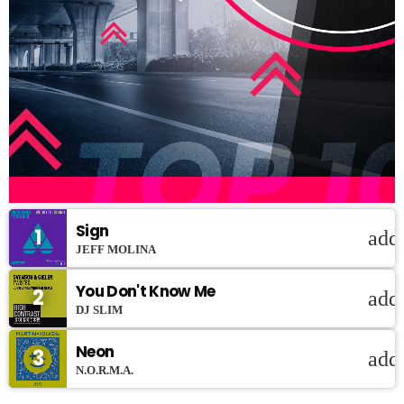
Sign
1
add
JEFF MOLINA
You Don't Know Me
2
add
DJ SLIM
Neon
3
add
N.O.R.M.A.