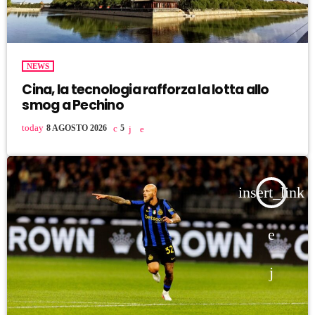
NEWS
Cina, la tecnologia rafforza la lotta allo
smog a Pechino
today
8 AGOSTO 2026
5
insert_link