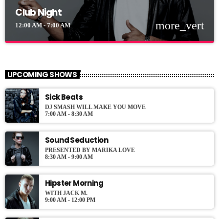
Club Night
more_vert
12:00 AM - 7:00 AM
Club Night
close
Presented by Dj Ross
UPCOMING SHOWS
For every Show page the timetable is auomatically generated
Sick Beats
from the schedule, and you can set automatic carousels of
Podcasts, Articles and Charts by simply choosing a category.
DJ SMASH WILL MAKE YOU MOVE
7:00 AM - 8:30 AM
Sound Seduction
PRESENTED BY MARIKA LOVE
8:30 AM - 9:00 AM
Hipster Morning
WITH JACK M.
9:00 AM - 12:00 PM