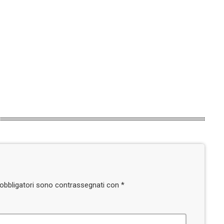
today
7 AGOSTO 2026
6
i obbligatori sono contrassegnati con *