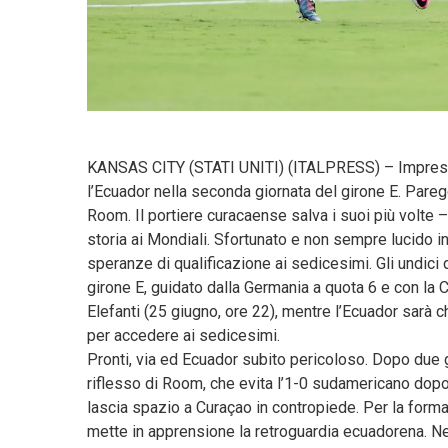
KANSAS CITY (STATI UNITI) (ITALPRESS) – Impresa 
l’Ecuador nella seconda giornata del girone E. Pareg
Room. Il portiere curacaense salva i suoi più volte –
storia ai Mondiali. Sfortunato e non sempre lucido in f
speranze di qualificazione ai sedicesimi. Gli undic
girone E, guidato dalla Germania a quota 6 e con la C
Elefanti (25 giugno, ore 22), mentre l’Ecuador sarà 
per accedere ai sedicesimi.
Pronti, via ed Ecuador subito pericoloso. Dopo due 
riflesso di Room, che evita l’1-0 sudamericano dop
lascia spazio a Curaçao in contropiede. Per la forma
mette in apprensione la retroguardia ecuadorena. Nel