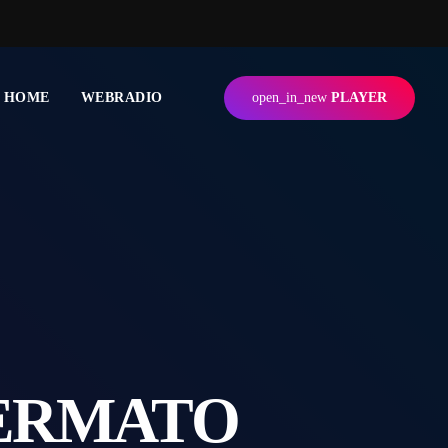
HOME
WEBRADIO
open_in_new
PLAYER
FERMATO