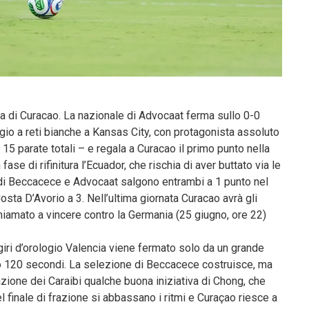
di Curacao. La nazionale di Advocaat ferma sullo 0-0
gio a reti bianche a Kansas City, con protagonista assoluto
 15 parate totali – e regala a Curacao il primo punto nella
ase di rifinitura l’Ecuador, che rischia di aver buttato via le
i di Beccacece e Advocaat salgono entrambi a 1 punto nel
osta D’Avorio a 3. Nell’ultima giornata Curacao avrà gli
chiamato a vincere contro la Germania (25 giugno, ore 22)
giri d’orologio Valencia viene fermato solo da un grande
o 120 secondi. La selezione di Beccacece costruisce, ma
zione dei Caraibi qualche buona iniziativa di Chong, che
 finale di frazione si abbassano i ritmi e Curaçao riesce a