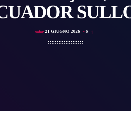
CUADOR SULLO
21 GIUGNO 2026
6
today