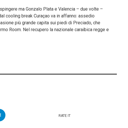
 spingere ma Gonzalo Plata e Valencia – due volte –
o dal cooling break Curaçao va in affanno: assedio
casione più grande capita sui piedi di Preciado, che
fermo Room. Nel recupero la nazionale caraibica regge e
RATE IT